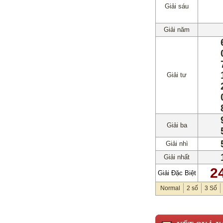
Giải sáu
Giải năm
Giải tư
Giải ba
Giải nhì
Giải nhất
2
Giải Đặc Biệt
Normal
2 số
3 Số