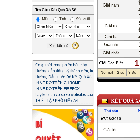
Giải năm
Tra Cứu Kết Quả Xổ Số
Miền
Tỉnh
Đầu đuôi
Giải tư
Giải ba
Giải nhì
Giải nhất
1
Giải Đặc Biệt
Có gì mới trong phiên bản này
Hướng dẫn đăng ký thành viên, in
Normal
2 số
3 Số
vé dò và bán xổ số online
Hướng Dẫn In Vé Dò Kết Quả Xổ
Số
IN VÉ DÒ TRÊN CHROME
IN VÉ DÒ TRÊN FIREFOX
Lấy kết quả xổ số về websites của
bạn
KẾT QUẢ X
THIẾT LẬP KHỔ GIẤY A4
Thứ sáu
07/08/2026
Giải tám