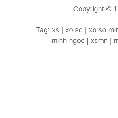
Copyright © 
Tag: xs | xo so | xo so m
minh ngoc | xsmn | m