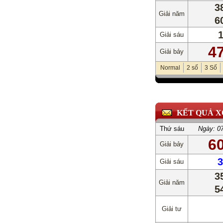
3
Giải năm
6
Giải sáu
4
Giải bảy
Normal
2 số
3 Số
KẾT QUẢ X
Thứ sáu
Ngày:
0
6
Giải bảy
3
Giải sáu
3
Giải năm
5
Giải tư